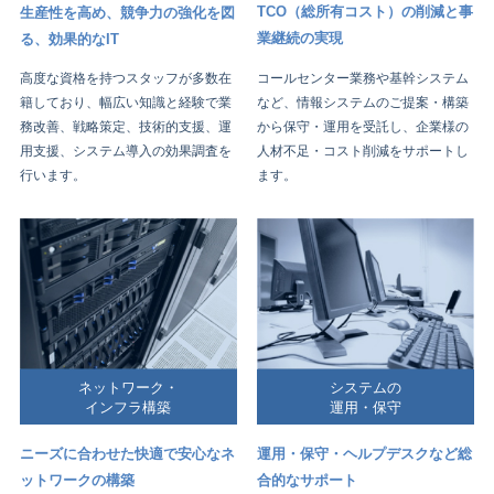
TCO（総所有コスト）の削減と事
生産性を高め、競争力の強化を図
業継続の実現
る、効果的なIT
コールセンター業務や基幹システム
高度な資格を持つスタッフが多数在
など、情報システムのご提案・構築
籍しており、幅広い知識と経験で業
から保守・運用を受託し、企業様の
務改善、戦略策定、技術的支援、運
人材不足・コスト削減をサポートし
用支援、システム導入の効果調査を
ます。
行います。
システムの
ネットワーク・
運用・保守
インフラ構築
運用・保守・ヘルプデスクなど総
ニーズに合わせた快適で安心なネ
合的なサポート
ットワークの構築